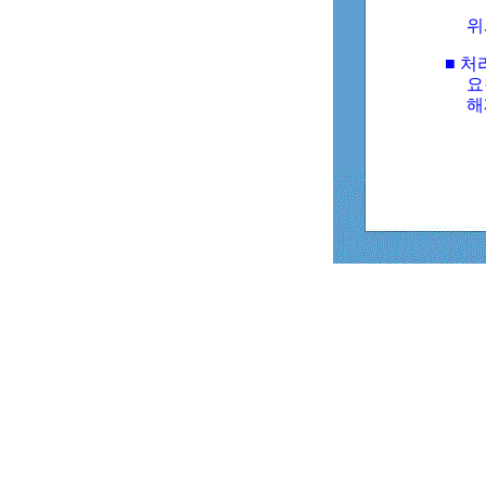
위
■ 처
요
해