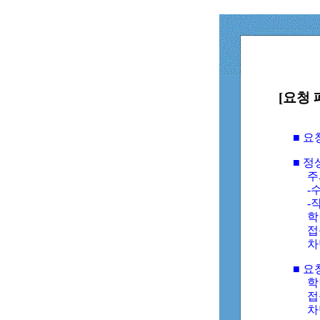
[요청 
■ 
■ 
주
-수
-
학
접
차
■ 요
학번
접속
차단