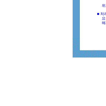
위
■ 처
요
해