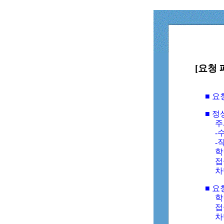
[요청 
■ 
■ 
주
-수
-
학
접
차
■ 요
학번
접속
차단