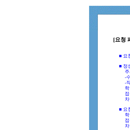
[요청 
■ 
■ 
주
-수
-
학
접
차
■ 요
학번
접속
차단