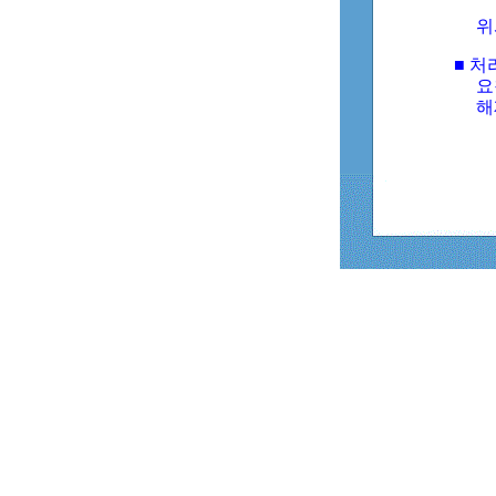
위
■ 처
요
해