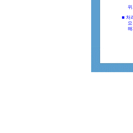
위
■ 처
요
해