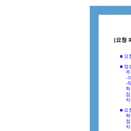
[요청 
■ 
■ 
주
-수
-
학
접
차
■ 요
학번
접속
차단