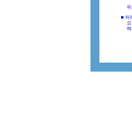
위
■ 처
요
해