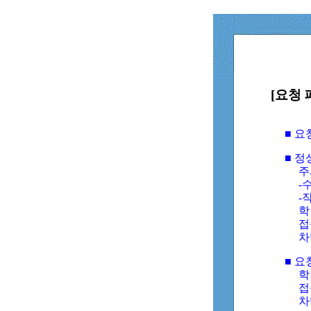
[요청 
■ 
■ 
주
-수
-
학
접
차
■ 요
학번
접속
차단